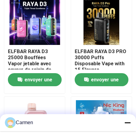
A propos de nous
Visite d'usine
ELFBAR RAYA D3
ELFBAR RAYA D3 PRO
Contrôle de la qualité
25000 Bouffées
30000 Puffs
Vapor jetable avec
Disposable Vape with
saveur de raisin de
15 Flavors
Contact
fraise
envoyer une
envoyer une
demande
demande
Demande de soumission
Vape à base de vozole
Carmen
ELFBAR Vaperrrrrrur