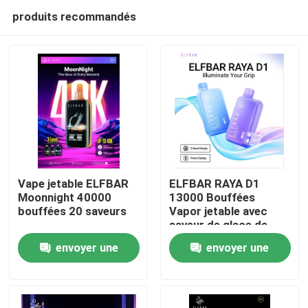
produits recommandés
Vape jetable ELFBAR
ELFBAR RAYA D1
Moonnight 40000
13000 Bouffées
bouffées 20 saveurs
Vapor jetable avec
Aperçu
saveur de glace de
bleuets
envoyer une
envoyer une
Produits
demande
demande
Vidéos