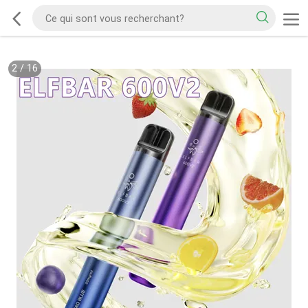
2
/
16