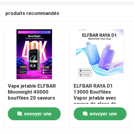
produits recommandés
Vape jetable ELFBAR
ELFBAR RAYA D1
Moonnight 40000
13000 Bouffées
Aperçu
bouffées 20 saveurs
Vapor jetable avec
saveur de glace de
bleuets
Produits
envoyer une
envoyer une
demande
demande
Vidéos