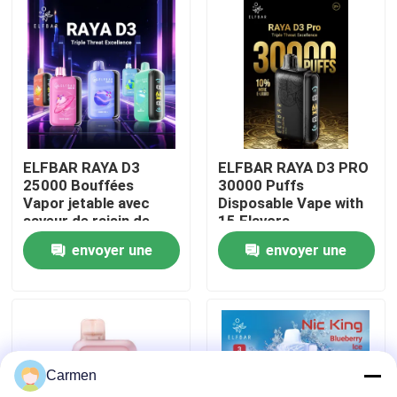
A propos de nous
Visite d'usine
Contrôle de la qualité
ELFBAR RAYA D3
ELFBAR RAYA D3 PRO
25000 Bouffées
30000 Puffs
Vapor jetable avec
Disposable Vape with
Contact
saveur de raisin de
15 Flavors
fraise
envoyer une
envoyer une
Demande de soumission
demande
demande
Vape à base de vozole
Carmen
ELFBAR Vaperrrrrrur