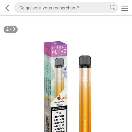
2
/
3