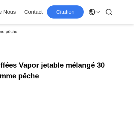
e Nous
Contact
Citation
mme pêche
fées Vapor jetable mélangé 30
pomme pêche