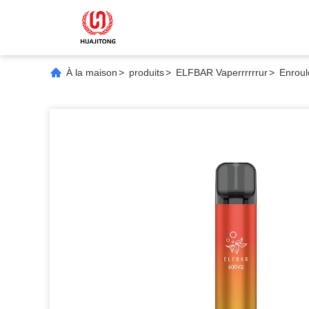
À la maison
>
produits
>
ELFBAR Vaperrrrrrur
>
Enroul