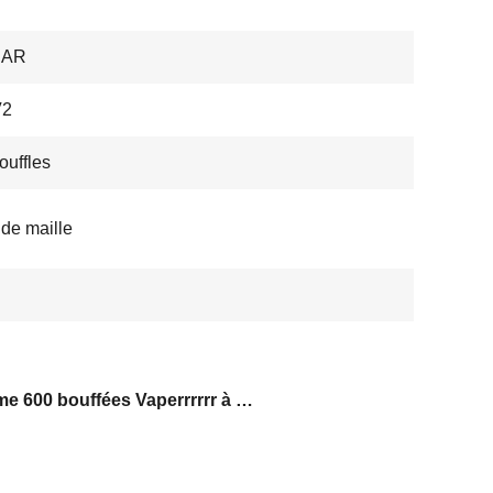
BAR
V2
ouffles
 de maille
pomme 600 bouffées Vaperrrrrr à usage unique