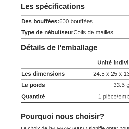
Les spécifications
Des bouffées:
600 bouffées
Type de nébuliseur
Coils de mailles
Détails de l'emballage
Unité indiv
Les dimensions
24.5 x 25 x 
Le poids
33.5 
Quantité
1 pièce/emb
Pourquoi nous choisir?
Le choix de l'ELFBAR 600V2 signifie opter pour l