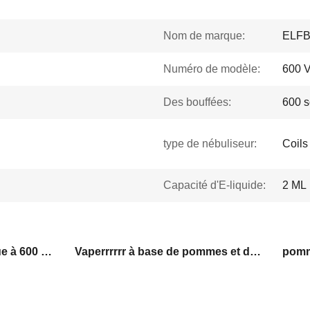
Nom de marque:
ELF
Numéro de modèle:
600 
Des bouffées:
600 s
type de nébuliseur:
Coils
Capacité d'E-liquide:
2 ML
Vaperrrrrr à l'usage unique à 600 bouffées
Vaperrrrrr à base de pommes et de pêches jetable