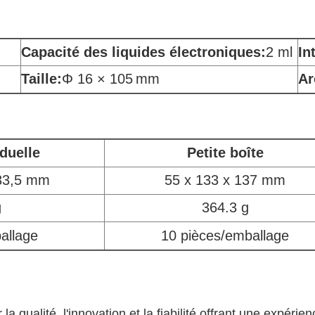
Capacité des liquides électroniques:
2 ml
In
Taille:
Φ 16 × 105
mm
Ar
iduelle
Petite boîte
133,5 mm
55 x 133 x 137 mm
g
364.3 g
allage
10 pièces/emballage
a qualité, l'innovation et la fiabilité.offrant une expér