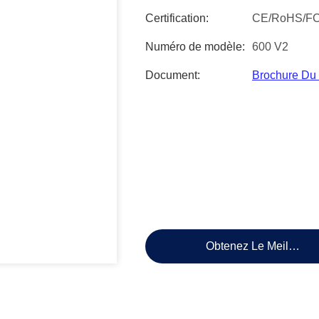
Certification:
CE/RoHS/F
Numéro de modèle:
600 V2
Document:
Brochure Du
Obtenez Le Meilleur P