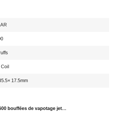
BAR
00
uffs
Coil
35.5× 17.5mm
2 ml 600 bouffées de vapotage jetable