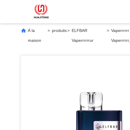
À la
>
produits
>
ELFBAR
>
Vaperrrrrr
maison
Vaperrrrrrur
Vaperrrrrr