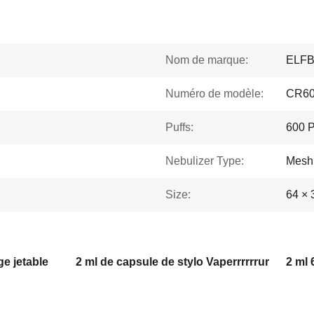
Nom de marque:
ELF
Numéro de modèle:
CR6
Puffs:
600 P
Nebulizer Type:
Mesh 
Size:
64 × 
e jetable
2 ml de capsule de stylo Vaperrrrrrur