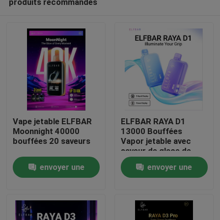
produits recommandés
Vape jetable ELFBAR
ELFBAR RAYA D1
Moonnight 40000
13000 Bouffées
bouffées 20 saveurs
Vapor jetable avec
saveur de glace de
Aperçu
bleuets
envoyer une
envoyer une
Produits
demande
demande
Vidéos