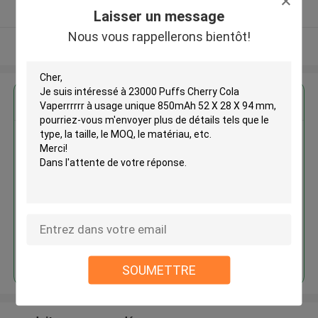
Fournisseur vérifié
Laisser un message
Nous vous rappellerons bientôt!
Regardez plus
23000 Puffs Cherry Cola
Vaperrrrrr à usage unique
850mAh 52 X 28 X 94 mm
Continuer
SOUMETTRE