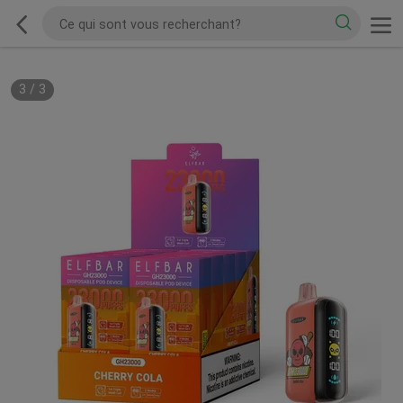
3
/
3