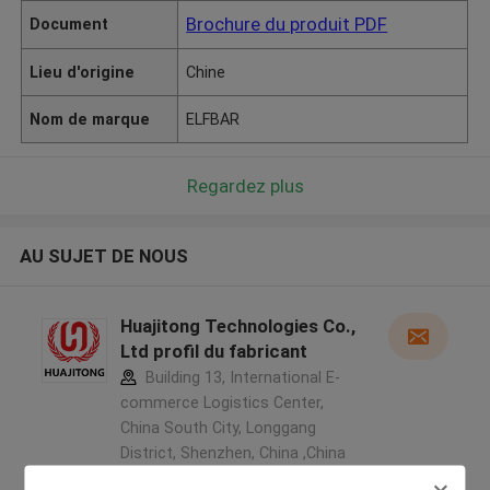
Brochure du produit PDF
Document
Lieu d'origine
Chine
Nom de marque
ELFBAR
Regardez plus
AU SUJET DE NOUS
Huajitong Technologies Co.,
Ltd profil du fabricant
Building 13, International E-
commerce Logistics Center,
China South City, Longgang
District, Shenzhen, China ,China
5.0