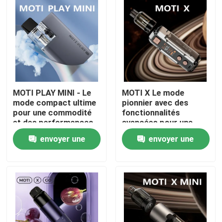
MOTI PLAY MINI - Le
MOTI X Le mode
mode compact ultime
pionnier avec des
pour une commodité
fonctionnalités
et des performances
avancées pour une
de vapotage inégalées
expérience de
envoyer une
envoyer une
vapotage inégalée
Aperçu
demande
demande
Produits
Vidéos