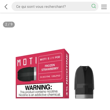
2
/
9