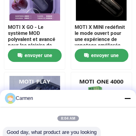
A propos de nous
MOTI X GO - Le
MOTI X MINI redéfinit
système MOD
le mode ouvert pour
Visite d'usine
polyvalent et avancé
une expérience de
pour les plaisirs de
vapotage améliorée
vapotage
envoyer une
envoyer une
Contrôle de la qualité
personnalisables
demande
demande
Contact
Demande de soumission
Carmen
Vape à base de vozole
8:04 AM
Good day, what product are you looking 
ELFBAR Vaperrrrrrur
MOTI PLAY Système
MOTI ONE PODS -