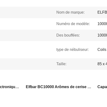
Nom de marque:
ELF
Numéro de modèle:
10000
Des bouffées:
10000
type de nébuliseur:
Coils
Taille:
85 x 
La capacité du liquide électronique Elfbar BC10000 de 18 ml
Elfbar BC10000 Arômes de cerise et de pastèque