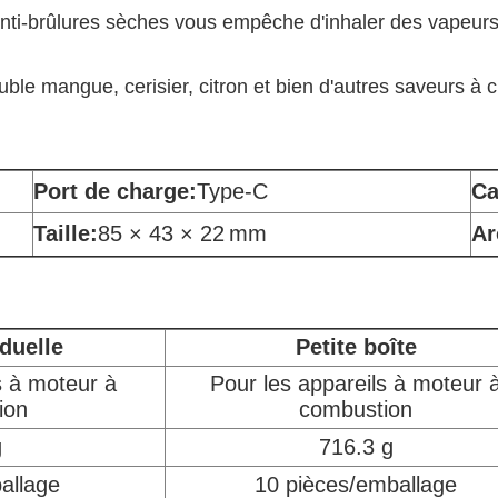
anti-brûlures sèches vous empêche d'inhaler des vapeurs
e mangue, cerisier, citron et bien d'autres saveurs à ch
Port de charge:
Type-C
Ca
Taille:
85 × 43 × 22
mm
Ar
iduelle
Petite boîte
s à moteur à
Pour les appareils à moteur 
ion
combustion
g
716.3 g
allage
10 pièces/emballage