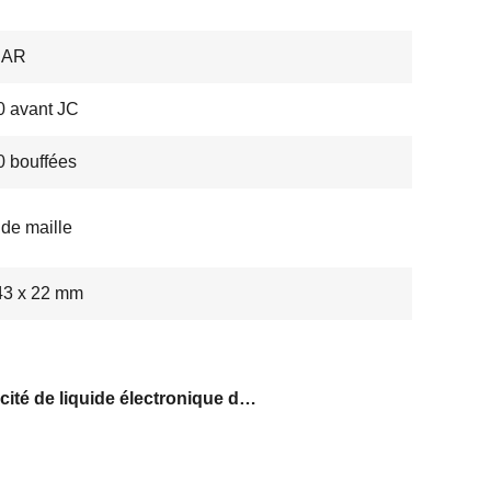
BAR
 avant JC
 bouffées
 de maille
43 x 22 mm
Capacité de liquide électronique de 18 ml Elfbar BC10000