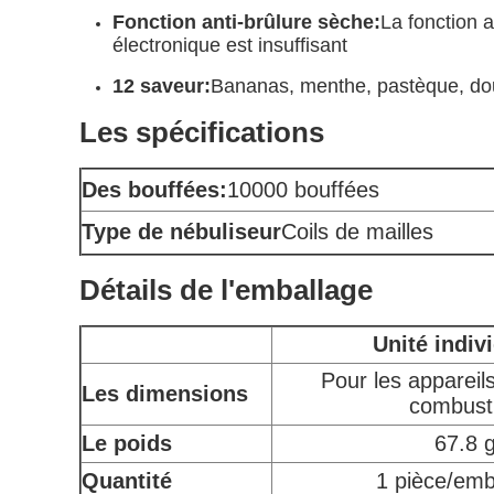
Fonction anti-brûlure sèche:
La fonction 
électronique est insuffisant
12 saveur:
Bananas, menthe, pastèque, doubl
Les spécifications
Des bouffées:
10000 bouffées
Type de nébuliseur
Coils de mailles
Détails de l'emballage
Unité indiv
Pour les appareil
Les dimensions
combust
Le poids
67.8 
Quantité
1 pièce/emb