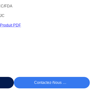
CC/FDA
 JC
 Produit PDF
rix
Contactez-Nous Maintenant