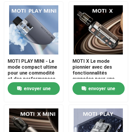
MOTI PLAY MINI - Le
MOTI X Le mode
mode compact ultime
pionnier avec des
pour une commodité
fonctionnalités
et des performances
avancées pour une
de vapotage inégalées
expérience de
envoyer une
envoyer une
vapotage inégalée
Aperçu
demande
demande
Produits
Vidéos