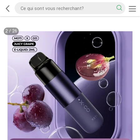
2
/
26