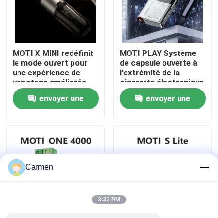
A propos de nous
MOTI X MINI redéfinit
MOTI PLAY Système
Visite d'usine
le mode ouvert pour
de capsule ouverte à
une expérience de
l'extrémité de la
vapotage améliorée
cigarette électronique
Contrôle de la qualité
avec une puissance de
envoyer une
envoyer une
30 W et un écran de
0,96 "
demande
demande
Contact
Demande de soumission
Carmen
Vape à base de vozole
3:32 PM
ELFBAR Vaperrrrrrur