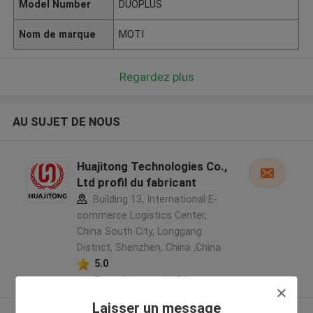
Model Number
DUOPLUS
Nom de marque
MOTI
Regardez plus
AU SUJET DE NOUS
Huajitong Technologies Co.,
Ltd profil du fabricant
Building 13, International E-
commerce Logistics Center,
China South City, Longgang
District, Shenzhen, China ,China
5.0
Fournisseur vérifié
Laisser un message