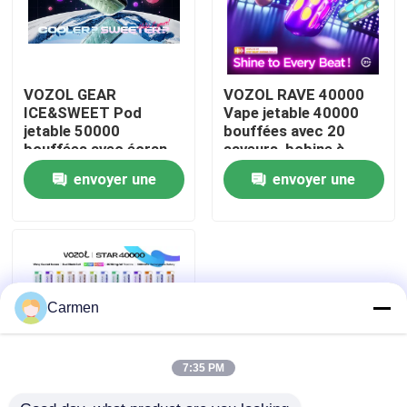
VOZOL GEAR
VOZOL RAVE 40000
ICE&SWEET Pod
Vape jetable 40000
jetable 50000
bouffées avec 20
bouffées avec écran
saveurs, bobine à
incurvé 3D, triple
double maille, batterie
envoyer une
envoyer une
résistance Mesh,
rechargeable de 1000
batterie rechargeable
mAh
demande
demande
1100mAh
Aperçu
Carmen
Produits
7:35 PM
Vidéos