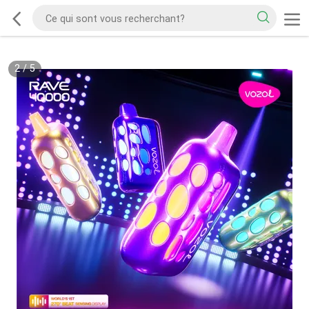
2
/
5