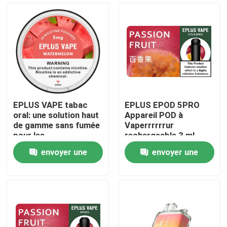
EPLUS VAPE tabac
EPLUS EPOD 5PRO
oral: une solution haut
Appareil POD à
de gamme sans fumée
Vaperrrrrrur
pour les
rechargeable 3 ml
professionnels les
Capacité liquide 20
envoyer une
envoyer une
plus exigeants
mg/ml de nicotine
Aperçu
demande
demande
Produits
Vidéos