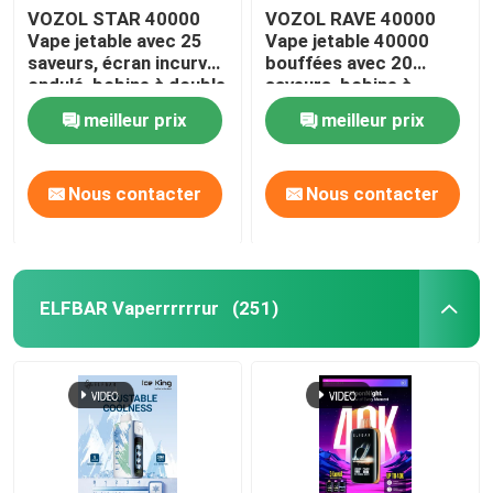
VOZOL STAR 40000
VOZOL RAVE 40000
Vape jetable avec 25
Vape jetable 40000
saveurs, écran incurvé
bouffées avec 20
ondulé, bobine à double
saveurs, bobine à
maille, batterie
double maille, batterie
meilleur prix
meilleur prix
rechargeable de 1000
rechargeable de 1000
mAh
mAh
Nous contacter
Nous contacter
ELFBAR Vaperrrrrrur
(251)