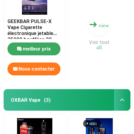
GEEKBAR PULSE-X
view
Vape Cigarette
électronique jetable
25000 bouffées 20
Voir tout
saveurs Le premier
all
meilleur prix
écran incurvé au
monde
Nous contacter
OXBAR Vape
(3)