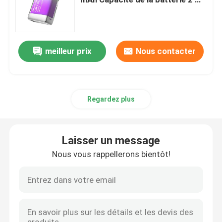
E-liquide
MOTI Vapeur
meilleur prix
Nous contacter
Vape GEEKBAR
OXBAR Vape
Regardez plus
Uwell Vape
Laisser un message
PEAKBAR Vapeur
Nous vous rappellerons bientôt!
Vapeur de fumée
Vape HQD