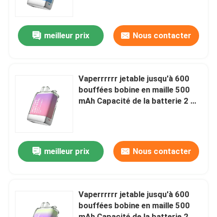
framboise aigre
A propos de nous
meilleur prix
Nous contacter
Visite d'usine
Vaperrrrrr jetable jusqu'à 600
Contrôle de la qualité
bouffées bobine en maille 500
mAh Capacité de la batterie 2 ml
E-liquide Cola Whisky
Contact
Demande de soumission
meilleur prix
Nous contacter
Vape à base de vozole
Vaperrrrrr jetable jusqu'à 600
bouffées bobine en maille 500
ELFBAR Vaperrrrrrur
mAh Capacité de la batterie 2 ml