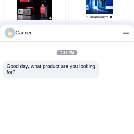
OXBAR MAGIC MAZE2
OXBAR ICE NIC 35000
Vapor jetable 30000
Bouffées jetables Vape
Carmen
Puffs Matériel de
double bobine de
maillage de bobine et
treillis 17 saveurs
20 saveurs 90*53*23
7:33 PM
meilleur prix
meilleur prix
mm Taille
Good day, what product are you looking 
for?
Nous contacter
Nous contacter
Regardez plus
Aperçu
Au sujet de nous
Nous contacter
Desktop Site
Plan du site
Politique de confidentialité