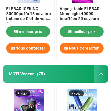
ELFBAR ICEKING
Vape jetable ELFBAR
30000puffs 15 saveurs
Moonnight 40000
bobine de filet de vape
bouffées 20 saveurs
à usage unique et
capacité de liquide
meilleur prix
meilleur prix
électronique de 20 ml
Nous contacter
Nous contacter
MOTI Vapeur
(75)