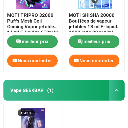
MOTI TRIPRO 32000
MOTI SHISHA 20000
Puffs Mesh Coil
Bouffées de vapeur
Gaming Vapor jetable
jetables 18 ml E-liquide
14 ml E-liquide 650mAh
1000 mAh 20 mg/ml
50 mg de nicotine
Nicotine de type C
meilleur prix
meilleur prix
Nous contacter
Nous contacter
Vape GEEKBAR
(1)