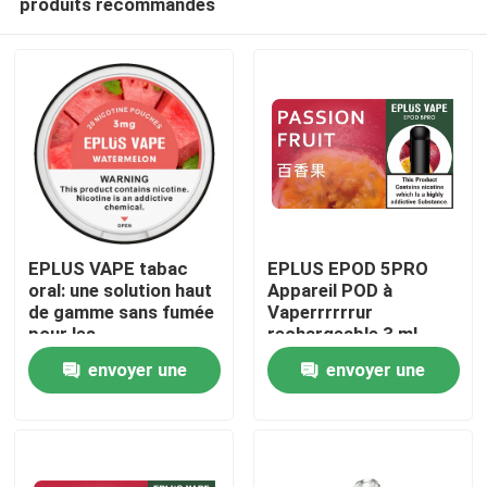
produits recommandés
EPLUS VAPE tabac
EPLUS EPOD 5PRO
oral: une solution haut
Appareil POD à
de gamme sans fumée
Vaperrrrrrur
pour les
rechargeable 3 ml
Aperçu
professionnels les
Capacité liquide 20
envoyer une
envoyer une
plus exigeants
mg/ml de nicotine
Produits
demande
demande
Vidéos