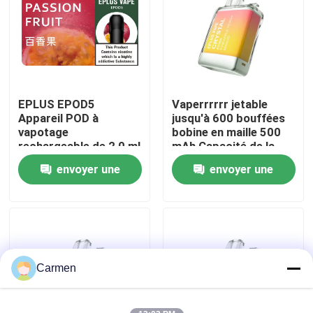
A propos de nous
Visite d'usine
EPLUS EPOD5
Vaperrrrrr jetable
Appareil POD à
jusqu'à 600 bouffées
Contrôle de la qualité
vapotage
bobine en maille 500
rechargeable de 2,0 ml
mAh Capacité de la
Capacité liquide 20
batterie 2 ml E-liquide
envoyer une
envoyer une
Contact
mg/ml Nicotine 21
Ananas Pêche Mango
Options de saveur
demande
demande
Demande de soumission
Vape à base de vozole
Carmen
ELFBAR Vaperrrrrrur