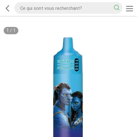
1
/
1