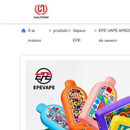
À la
>
produits
>
Vapeur
>
EPE VAPE AP8000
maison
EPE
de saveur