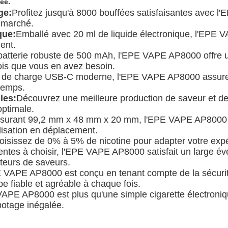
ée.
ge:
Profitez jusqu'à 8000 bouffées satisfaisantes avec l'
u marché.
que:
Emballé avec 20 ml de liquide électronique, l'EPE
ent.
batterie robuste de 500 mAh, l'EPE VAPE AP8000 offre un
ois que vous en avez besoin.
t de charge USB-C moderne, l'EPE VAPE AP8000 assure u
 temps.
les:
Découvrez une meilleure production de saveur et d
ptimale.
surant 99,2 mm x 48 mm x 20 mm, l'EPE VAPE AP8000 est 
ilisation en déplacement.
oisissez de 0% à 5% de nicotine pour adapter votre exp
entes à choisir, l'EPE VAPE AP80
00 satisfait un large év
ateurs de saveurs.
 VAPE AP8000 est conçu en tenant compte de la sécurité
e fiable et agréable à chaque fois.
APE AP8000 est plus qu'une simple cigarette électronique
potage inégalée.