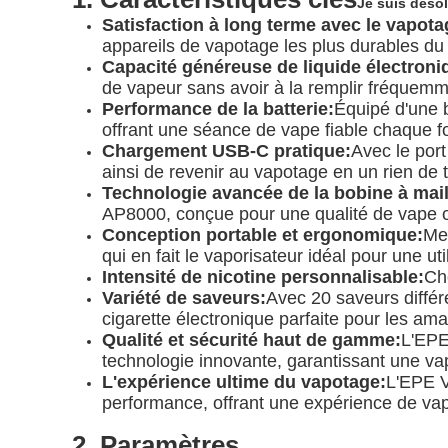
Je suis désol
Satisfaction à long terme avec le vapota
appareils de vapotage les plus durables d
Capacité généreuse de liquide électroni
de vapeur sans avoir à la remplir fréquemm
Performance de la batterie:
Équipé d'une 
offrant une séance de vape fiable chaque f
Chargement USB-C pratique:
Avec le por
ainsi de revenir au vapotage en un rien de
Technologie avancée de la bobine à mail
AP8000, conçue pour une qualité de vape o
Conception portable et ergonomique:
Me
qui en fait le vaporisateur idéal pour une ut
Intensité de nicotine personnalisable:
Ch
Variété de saveurs:
Avec 20 saveurs différ
cigarette électronique parfaite pour les am
Qualité et sécurité haut de gamme:
L'EPE
technologie innovante, garantissant une vap
L'expérience ultime du vapotage:
L'EPE V
performance, offrant une expérience de va
2. Paramètres