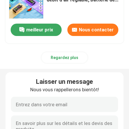
900 mAh et capacité de 30 ml de
liquide électronique
MOTI Vapeur
meilleur prix
Nous contacter
Vape GEEKBAR
OXBAR Vape
Regardez plus
Uwell Vape
Laisser un message
PEAKBAR Vapeur
Nous vous rappellerons bientôt!
Vapeur de fumée
Vape HQD