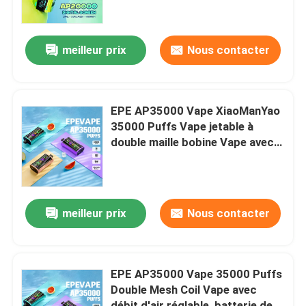
A propos de nous
meilleur prix
Nous contacter
Visite d'usine
EPE AP35000 Vape XiaoManYao
Contrôle de la qualité
35000 Puffs Vape jetable à
double maille bobine Vape avec
flux d'air réglable 900mAh
Contact
batterie et capacité de 30ml E-
liquide
Demande de soumission
meilleur prix
Nous contacter
Vape à base de vozole
EPE AP35000 Vape 35000 Puffs
Double Mesh Coil Vape avec
ELFBAR Vaperrrrrrur
débit d'air réglable, batterie de