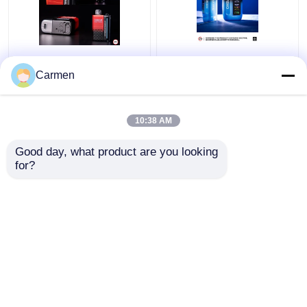
OXBAR MAGIC MAZE2
OXBAR ICE NIC 35000
Vapor jetable 30000
Bouffées jetables Vape
Carmen
Puffs Matériel de
double bobine de
maillage de bobine et
treillis 17 saveurs
20 saveurs 90*53*23
10:38 AM
meilleur prix
meilleur prix
mm Taille
Good day, what product are you looking 
for?
Nous contacter
Nous contacter
Regardez plus
Aperçu
Au sujet de nous
Nous contacter
Desktop Site
Plan du site
Politique de confidentialité