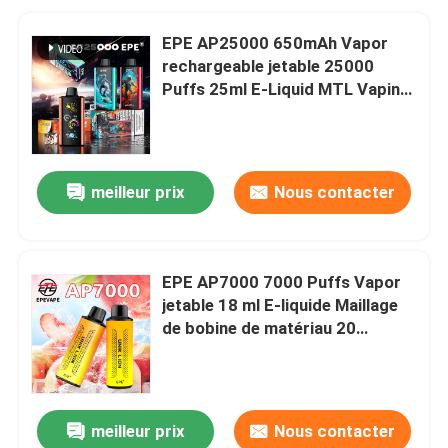
EPE AP25000 650mAh Vapor
rechargeable jetable 25000
Puffs 25ml E-Liquid MTL Vaping
avec débit d'air réglable
meilleur prix
Nous contacter
EPE AP7000 7000 Puffs Vapor
jetable 18 ml E-liquide Maillage
de bobine de matériau 20
saveurs Type-C Charge 2-5% de
nicotine
meilleur prix
Nous contacter