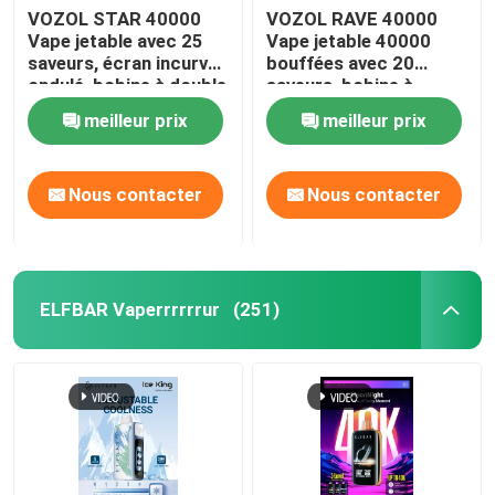
VOZOL STAR 40000
VOZOL RAVE 40000
Vape jetable avec 25
Vape jetable 40000
saveurs, écran incurvé
bouffées avec 20
ondulé, bobine à double
saveurs, bobine à
maille, batterie
double maille, batterie
meilleur prix
meilleur prix
rechargeable de 1000
rechargeable de 1000
mAh
mAh
Nous contacter
Nous contacter
ELFBAR Vaperrrrrrur
(251)