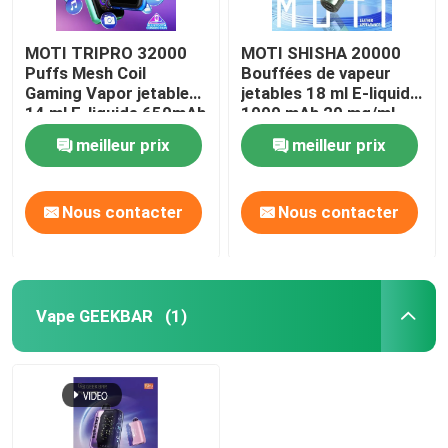
MOTI TRIPRO 32000
MOTI SHISHA 20000
Puffs Mesh Coil
Bouffées de vapeur
Gaming Vapor jetable
jetables 18 ml E-liquide
14 ml E-liquide 650mAh
1000 mAh 20 mg/ml
50 mg de nicotine
Nicotine de type C
meilleur prix
meilleur prix
Nous contacter
Nous contacter
Vape GEEKBAR
(1)