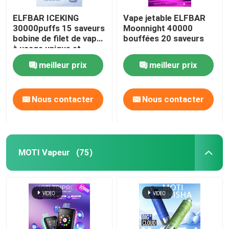
ELFBAR ICEKING
Vape jetable ELFBAR
30000puffs 15 saveurs
Moonnight 40000
bobine de filet de vape
bouffées 20 saveurs
à usage unique et
capacité de liquide
meilleur prix
meilleur prix
électronique de 20 ml
Nous contacter
Nous contacter
MOTI Vapeur
(75)