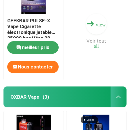
GEEKBAR PULSE-X
view
Vape Cigarette
électronique jetable
25000 bouffées 20
Voir tout
saveurs Le premier
all
meilleur prix
écran incurvé au
monde
Nous contacter
OXBAR Vape
(3)