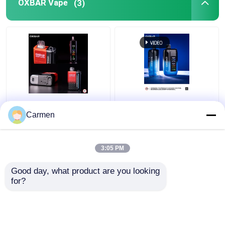
OXBAR Vape
(3)
OXBAR MAGIC MAZE2
OXBAR ICE NIC 35000
Vapor jetable 30000
Bouffées jetables Vape
Carmen
Puffs Matériel de
double bobine de
maillage de bobine et
treillis 17 saveurs
20 saveurs 90*53*23
3:05 PM
meilleur prix
meilleur prix
mm Taille
Good day, what product are you looking 
for?
Nous contacter
Nous contacter