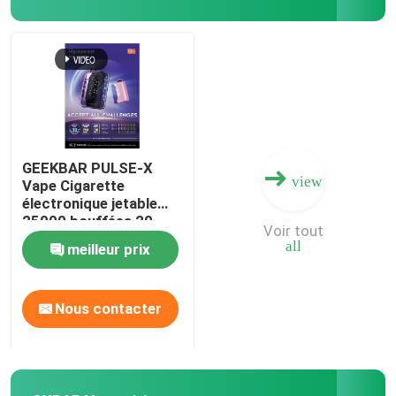
Vaperrrrrrur EPLUS
Vape à l'ancienne
Vapeur EPE
GEEKBAR PULSE-X
view
Vape Cigarette
électronique jetable
VAPORLAX vapeur
25000 bouffées 20
Voir tout
saveurs Le premier
all
meilleur prix
écran incurvé au
Vapeur ENVA
monde
Nous contacter
Okk Vape