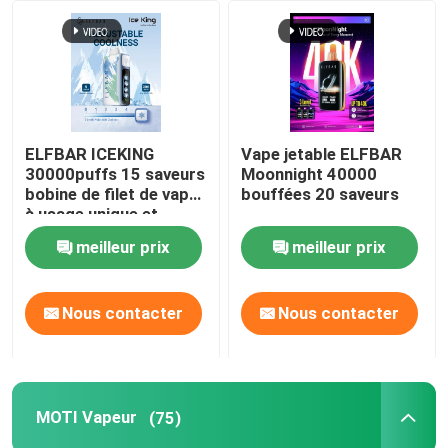
A propos de nous
Visite d'usine
ELFBAR ICEKING
Vape jetable ELFBAR
30000puffs 15 saveurs
Moonnight 40000
Contrôle de la qualité
bobine de filet de vape
bouffées 20 saveurs
à usage unique et
capacité de liquide
meilleur prix
meilleur prix
Contact
électronique de 20 ml
Demande de soumission
Nous contacter
Nous contacter
Vape à base de vozole
MOTI Vapeur
(75)
ELFBAR Vaperrrrrrur