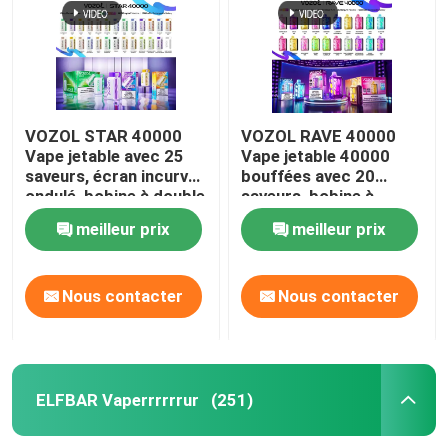
VOZOL STAR 40000
VOZOL RAVE 40000
Vape jetable avec 25
Vape jetable 40000
saveurs, écran incurvé
bouffées avec 20
ondulé, bobine à double
saveurs, bobine à
maille, batterie
double maille, batterie
meilleur prix
meilleur prix
rechargeable de 1000
rechargeable de 1000
mAh
mAh
Nous contacter
Nous contacter
Aperçu
Produits
ELFBAR Vaperrrrrrur
(251)
Vidéos