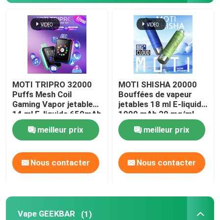
MOTI Vapeur
Vape GEEKBAR
MOTI TRIPRO 32000
MOTI SHISHA 20000
OXBAR Vape
Puffs Mesh Coil
Bouffées de vapeur
Gaming Vapor jetable
jetables 18 ml E-liquide
14 ml E-liquide 650mAh
1000 mAh 20 mg/ml
Uwell Vape
50 mg de nicotine
Nicotine de type C
meilleur prix
meilleur prix
PEAKBAR Vapeur
Nous contacter
Nous contacter
Vapeur de fumée
Vape HQD
Vape GEEKBAR
(1)