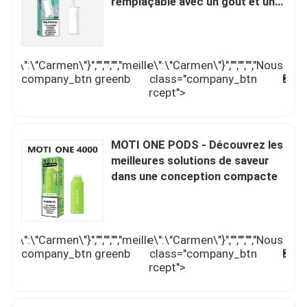
remplaçable avec un goût et une
durabilité inégalés
me\":\"Carmen\"}","","","","meilleur
\",\"username\":\"Carmen\"}","","","","Nous
meilleur
N
 class="company_btn greenb
contacter");' class="company_btn
prix
c
">
orangeb intercept">
MOTI ONE PODS - Découvrez les
meilleures solutions de saveur
dans une conception compacte
Aperçu
me\":\"Carmen\"}","","","","meilleur
\",\"username\":\"Carmen\"}","","","","Nous
meilleur
N
 class="company_btn greenb
contacter");' class="company_btn
Produits
prix
c
">
orangeb intercept">
Vidéos