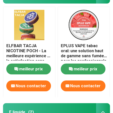
ELFBAR TACJA
EPLUS VAPE tabac
NICOTINE POCH - La
oral: une solution haut
meilleure expérience de
de gamme sans fumée
la satisfaction sans
pour les professionnels
fumée
les plus exigeants
meilleur prix
meilleur prix
Nous contacter
Nous contacter
E liquide
(2)