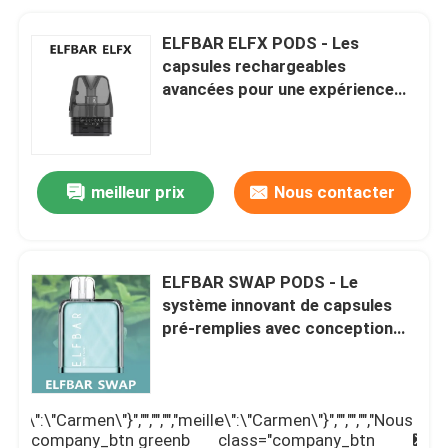
ELFBAR ELFX PODS - Les
capsules rechargeables
avancées pour une expérience
de vapotage riche et
personnalisable
meilleur prix
Nous contacter
ELFBAR SWAP PODS - Le
système innovant de capsules
pré-remplies avec conception
magnétique pour le plaisir ultime
de vapotage
me\":\"Carmen\"}","","","","meilleur
\",\"username\":\"Carmen\"}","","","","Nous
meilleur
N
 class="company_btn greenb
contacter");' class="company_btn