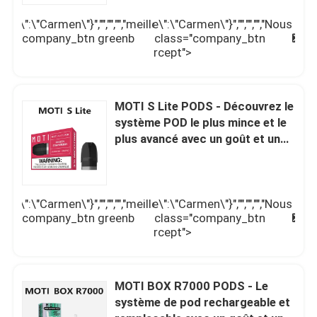
me\":\"Carmen\"}","","","","meilleur
\",\"username\":\"Carmen\"}","","","","Nous
meilleur
N
 class="company_btn greenb
contacter");' class="company_btn
prix
c
">
orangeb intercept">
MOTI S Lite PODS - Découvrez le
système POD le plus mince et le
plus avancé avec un goût et une
commodité inégalés
me\":\"Carmen\"}","","","","meilleur
\",\"username\":\"Carmen\"}","","","","Nous
meilleur
N
 class="company_btn greenb
contacter");' class="company_btn
prix
c
">
orangeb intercept">
MOTI BOX R7000 PODS - Le
système de pod rechargeable et