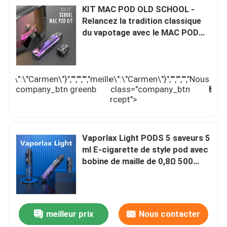
KIT MAC POD OLD SCHOOL -
Relancez la tradition classique
A propos de nous
du vapotage avec le MAC POD
moderne, conçu pour une saveur
pure et une facilité d'utilisation
Visite d'usine
me\":\"Carmen\"}","","","","meilleur
\",\"username\":\"Carmen\"}","","","","Nous
meilleur
N
 class="company_btn greenb
contacter");' class="company_btn
Contrôle de la qualité
prix
c
">
orangeb intercept">
Contact
Vaporlax Light PODS 5 saveurs 5
ml E-cigarette de style pod avec
Demande de soumission
bobine de maille de 0,8Ω 500
mAh Batterie de type C
Chargement et design élégant
Vape jetable
meilleur prix
Nous contacter
Système de cosse