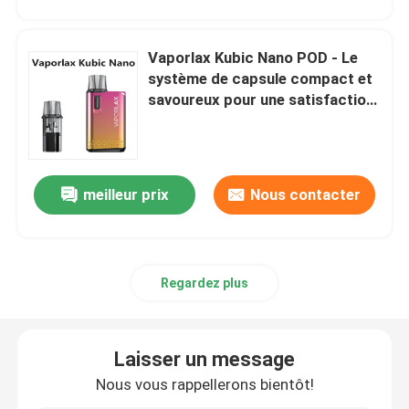
Cosses
Vaporlax Kubic Nano POD - Le
système de capsule compact et
savoureux pour une satisfaction
Mod
ultime du vapotage
sac à nicotine
meilleur prix
Nous contacter
E liquide
ELFBAR Vaperrrrrrur
Regardez plus
MOTI Vapeur
Laisser un message
Nous vous rappellerons bientôt!
Vaperrrrrrur EPLUS