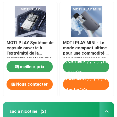
MOTI PLAY Système de
MOTI PLAY MINI - Le
capsule ouverte à
mode compact ultime
l'extrémité de la
pour une commodité et
cigarette électronique
des performances de
\",\"username\":\"Carmen\"}","","","","meilleu
\",\"username\"
avec une puissance de
vapotage inégalées
meilleur prix
30 W et un écran de
prix");'>
0,96 "
\",\"username\":\"Carmen\"}","","","","Nous
\",\"username\
Nous contacter
contacter");'>
sac à nicotine
(2)