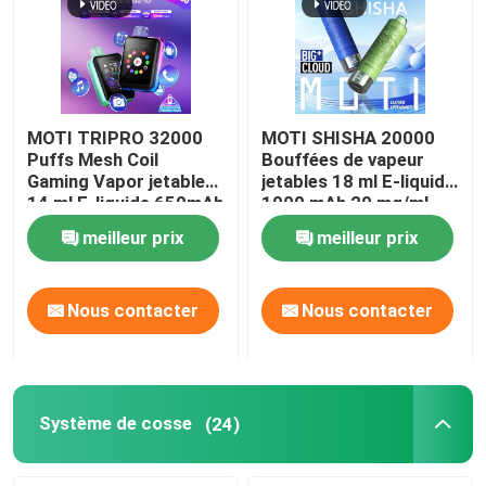
MOTI TRIPRO 32000
MOTI SHISHA 20000
Puffs Mesh Coil
Bouffées de vapeur
Gaming Vapor jetable
jetables 18 ml E-liquide
14 ml E-liquide 650mAh
1000 mAh 20 mg/ml
50 mg de nicotine
Nicotine de type C
meilleur prix
meilleur prix
Nous contacter
Nous contacter
Système de cosse
(24)