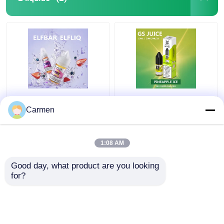
ELFBAR ELFLIQ E-
Vaporlax GS JUICE La
Liquid - Qualité
collection ultime de 20
Carmen
supérieure pour une
saveurs différentes
expérience de
pour une expérience de
vapotage
vapotage riche
1:08 AM
meilleur prix
meilleur prix
professionnelle
Good day, what product are you looking 
for?
Nous contacter
Nous contacter
Regardez plus