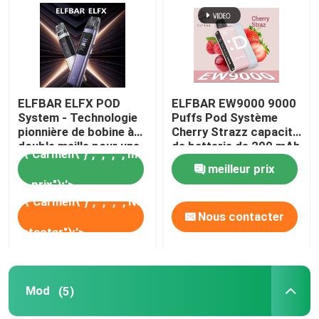
ELFBAR ELFX POD
ELFBAR EW9000 9000
System - Technologie
Puffs Pod Système
pionnière de bobine à
Cherry Strazz capacité
double maille pour une
de batterie de 200 mAh
e\":\"Carmen\"}","","","","meilleur
meilleur
expérience de
meilleur prix
vapotage supérieure
prix");'>
prix
e\":\"Carmen\"}","","","","Nous
Nous
Nous contacter
contacter");'>
contacter
Mod
(5)